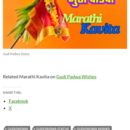
Gudi Padwa Status
Related Marathi Kavita on
Gudi Padwa Wishes
SHARE THIS:
Facebook
X
GUDI PADWA
GUDI PADWA STATUS
GUDI PADWA WISHES