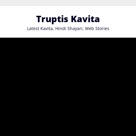
Skip
to
Truptis Kavita
content
Latest Kavita, Hindi Shayari, Web Stories